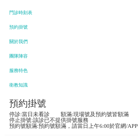
門診時刻表
預約掛號
關於我們
團隊陣容
服務特色
衛教知識
預約掛號
停診:當日未看診 額滿:現場號及預約號皆額滿
停止掛號:該診已不提供掛號服務
預約號額滿:預約號額滿，請當日上午6:00於官網/AP