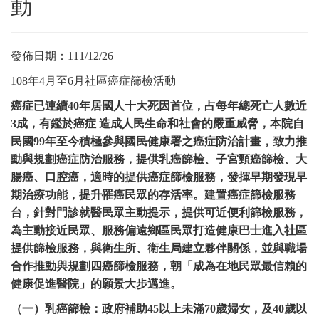
動
發佈日期：
111/12/26
108年4月至6月社區癌症篩檢活動
癌症已連續40年居國人十大死因首位，占每年總死亡人數近
3成，有鑑於癌症 造成人民生命和社會的嚴重威脅，本院自
民國99年至今積極參與國民健康署之癌症防治計畫，致力推
動與規劃癌症防治服務，提供乳癌篩檢、子宮頸癌篩檢、大
腸癌、口腔癌，適時的提供癌症篩檢服務，發揮早期發現早
期治療功能，提升罹癌民眾的存活率。建置癌症篩檢服務
台，針對門診就醫民眾主動提示，提供可近便利篩檢服務，
為主動接近民眾、服務偏遠鄉區民眾打造健康巴士進入社區
提供篩檢服務，與衛生所、衛生局建立夥伴關係，並與職場
合作推動與規劃四癌篩檢服務，朝「成為在地民眾最信賴的
健康促進醫院」的願景大步邁進。
（一）乳癌篩檢：政府補助45以上未滿70歲婦女，及40歲以