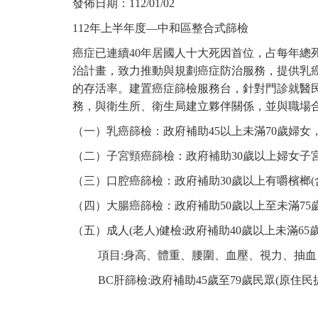
發佈日期：
112/01/02
112年上半年度—中和區整合式篩檢
癌症已連續40年居國人十大死因首位，占每年總
治計畫，致力推動與規劃癌症防治服務，提供乳
的存活率。建置癌症篩檢服務台，針對門診就醫
務，與衛生所、衛生局建立夥伴關係，並與職場
（一）乳癌篩檢：政府補助45以上未滿70歲婦女
（二）子宮頸癌篩檢：政府補助30歲以上婦女子
（三）口腔癌篩檢：政府補助30歲以上有嚼檳榔(含
（四）大腸癌篩檢：政府補助50歲以上至未滿75
（五）成人(老人)健檢:政府補助40歲以上未滿6
項目:身高、體重、腰圍、血壓、視力、抽血、
BC肝篩檢:政府補助45歲至79歲民眾(原住民