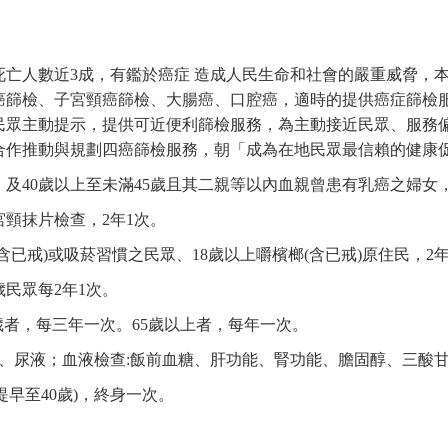
死亡人數近3成，有鑑於癌症 造成人民生命和社會的嚴重威脅，
癌篩檢、子宮頸癌篩檢、大腸癌、口腔癌，適時的提供癌症篩檢
民眾主動提示，提供可近便利篩檢服務，為主動接近民眾、服務
合作推動與規劃四癌篩檢服務，朝「成為在地民眾最信賴的健康
，及40歲以上至未滿45歲且其二親等以內血親曾患有乳癌之婦女，
宮頸抹片檢查，2年1次。
已戒)或吸菸習慣之民眾、18歲以上嚼檳榔(含已戒)原住民，2年
歲民眾每2年1次。
5歲者，每三年一次。65歲以上者，每年一次。
尿液；血液檢查:飯前血糖、肝功能、腎功能、膽固醇、三酸
提早至40歲)，終身一次。