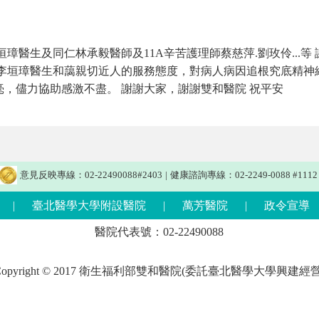
璋醫生及同仁林承毅醫師及11A辛苦護理師蔡慈萍.劉玫伶...
李垣璋醫生和藹親切近人的服務態度，對病人病因追根究底精神
，儘力協助感激不盡。 謝謝大家，謝謝雙和醫院 祝平安
意見反映專線：02-22490088#2403
|
健康諮詢專線：02-2249-0088 #1112
|
臺北醫學大學附設醫院
|
萬芳醫院
|
政令宣導
醫院代表號：02-22490088
Copyright © 2017 衛生福利部雙和醫院(委託臺北醫學大學興建經營