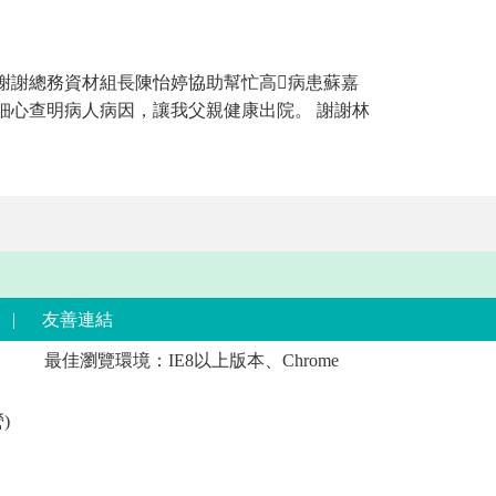
等 謝謝總務資材組長陳怡婷協助幫忙高病患蘇嘉
細心查明病人病因，讓我父親健康出院。 謝謝林
|
友善連結
最佳瀏覽環境：IE8以上版本、Chrome
)