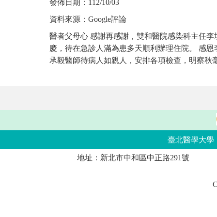
發佈日期：
112/10/03
資料來源：
Google評論
醫者父母心 感謝再感謝，雙和醫院感染科主任李垣
慶，待在急診人滿為患多天順利辦理住院。 感恩
承毅醫師待病人如親人，安排各項檢查，明察秋毫
臺北醫學大學
地址：新北市中和區中正路291號