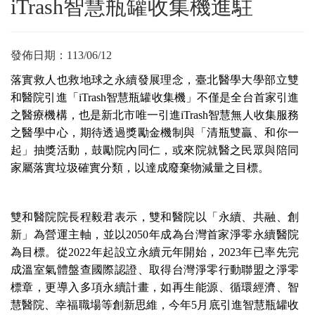
iTrash智慧瓶罐收集機進駐
發佈日期：
113/06/12
落實救人也救地球之永續發展理念，臺北醫學大學部立雙
和醫院引進「iTrash智慧瓶罐收集機」不僅是全台首家引進
之醫療機構，也是新北市唯一引進iTrash智慧無人收集服務
之醫學中心，期待透過獎勵金機制與「清瓶雙贏、和你一
起」抽獎活動，鼓勵院內同仁，或來院就醫之民眾與陪同
家屬落實垃圾確實分類，以達成廢棄物減量之目標。
雙和醫院院長程毅君表示，雙和醫院以「永續、共融、創
新」為營運主軸，並以2050年成為台灣首家淨零永續醫院
為目標。從2022年起設立永續元年開始，
2023
年已率先完
成溫室氣體盤查國際認證、取得台灣淨零行動聯盟之淨零
標章，更導入多項永續計畫，如再生能源、循環經濟、智
慧醫院、幸福職場等創新思維，今年5月底引進
智慧瓶罐收