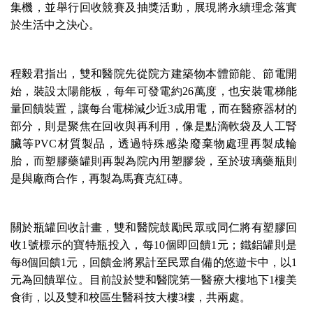
集機，並舉行回收競賽及抽獎活動，展現將永續理念落實
於生活中之決心。
程毅君指出，雙和醫院先從院方建築物本體節能、節電開
始，裝設太陽能板，每年可發電約26萬度，也安裝電梯能
量回饋裝置，讓每台電梯減少近3成用電，而在醫療器材的
部分，則是聚焦在回收與再利用，像是點滴軟袋及人工腎
臟等PVC材質製品，透過特殊感染廢棄物處理再製成輪
胎，而塑膠藥罐則再製為院內用塑膠袋，至於玻璃藥瓶則
是與廠商合作，再製為馬賽克紅磚。
關於瓶罐回收計畫，雙和醫院鼓勵民眾或同仁將有塑膠回
收1號標示的寶特瓶投入，每10個即回饋1元；鐵鋁罐則是
每8個回饋1元，回饋金將累計至民眾自備的悠遊卡中，以1
元為回饋單位。目前設於雙和醫院第一醫療大樓地下1樓美
食街，以及雙和校區生醫科技大樓3樓，共兩處。