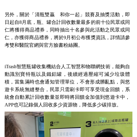
另外，關於「清瓶雙贏 和你一起」競賽及抽獎活動，即
日起自8月底，瓶、罐合計回收數量最多的前十位民眾或同
仁將獲得商品禮券，同時抽出十名參與此活動之民眾或同
仁，亦獲得商品禮券，將於9月初公布獲獎資訊，詳情請參
考雙和醫院官網與官方臉書粉絲團。
iTrash智慧瓶罐收集機結合人工智慧和物聯網技術，能夠自
動識別寶特瓶以及鐵鋁罐，後續經過壓縮可減少垃圾體
積，當集滿時也會通知管理單位，不會形成髒亂點，與悠
遊卡系統無縫整合，民眾只需刷卡即可享受現金回饋，系
統會自動累計回收數量並即時將回饋金加值到悠遊卡中，
APP也可記錄個人回收多少資源物，降低多少碳排放。