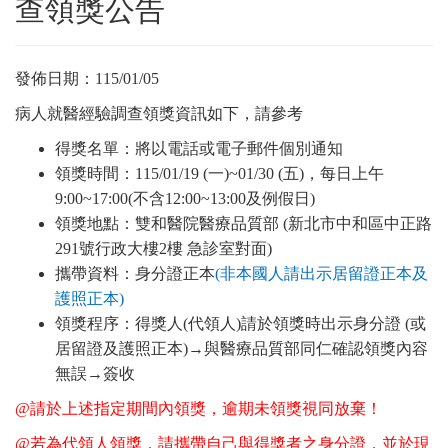
查領獎公告
發佈日期：
115/01/05
病人就醫經驗調查領獎資訊如下，請參考
得獎名單：將以電話或電子郵件個別通知
領獎時間：115/01/19 (一)~01/30 (五)，每日上午
9:00~17:00(不含12:00~13:00及例假日)
領獎地點：雙和醫院醫療品質部 (新北市中和區中正路
291號行政大樓2樓 急診室對面)
攜帶資料：身分證正本
(
非本國人請出示居留證正本及
護照正本)
領獎程序：得獎人(代領人)請於領獎時出示身分證 (或
居留證及護照正本)→與醫療品質部同仁確認領獎內容
無誤→簽收
@請於上述指定期間內領獎，逾期未領獎視同放棄！
@
若為代領人領獎，請攜帶自己與得獎者之身分證，並於現