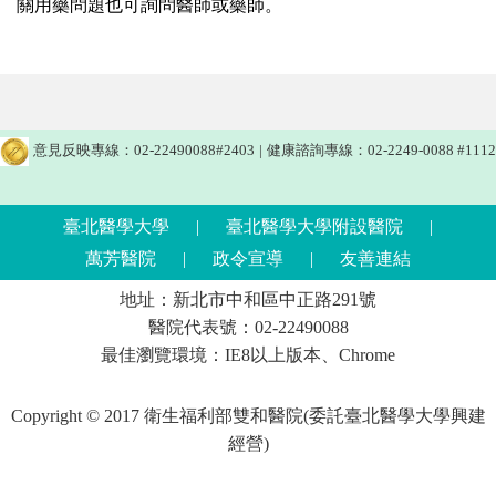
關用藥問題也可詢問醫師或藥師。
意見反映專線：02-22490088#2403
|
健康諮詢專線：02-2249-0088 #1112
臺北醫學大學
|
臺北醫學大學附設醫院
|
萬芳醫院
|
政令宣導
|
友善連結
地址：新北市中和區中正路291號
醫院代表號：02-22490088
最佳瀏覽環境：IE8以上版本、Chrome
Copyright © 2017 衛生福利部雙和醫院(委託臺北醫學大學興建
經營)