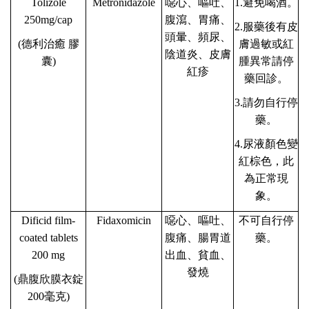
Tolizole
Metronidazole
噁心、嘔吐、
1.避免喝酒。
250mg/cap
腹瀉、胃痛、
2.服藥後有皮
頭暈、頻尿、
(德利治癒 膠
膚過敏或紅
陰道炎、皮膚
囊)
腫異常請停
紅疹
藥回診。
3.請勿自行停
藥。
4.尿液顏色變
紅棕色，此
為正常現
象。
Dificid film-
Fidaxomicin
噁心、嘔吐、
不可自行停
coated tablets
腹痛、腸胃道
藥。
200 mg
出血、貧血、
發燒
(
鼎腹欣膜衣錠
200
毫克
)