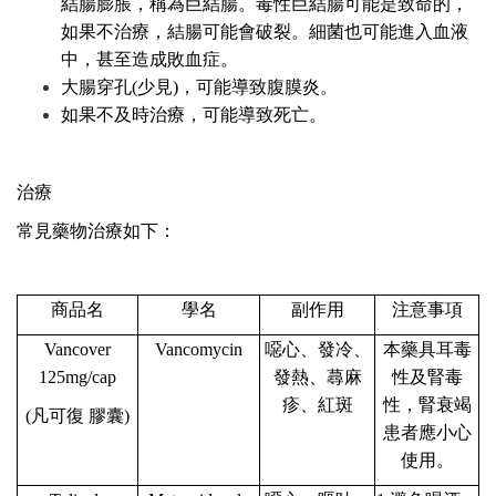
結腸膨脹，稱為巨結腸。毒性巨結腸可能是致命的，
如果不治療，結腸可能會破裂。細菌也可能進入血液
中，甚至造成敗血症。
大腸穿孔(少見)，可能導致腹膜炎。
如果不及時治療，可能導致死亡。
治療
常見藥物治療如下：
商品名
學名
副作用
注意事項
Vancover
Vancomycin
噁心、發冷、
本藥具耳毒
125mg/cap
發熱、蕁麻
性及腎毒
疹、紅斑
性，腎衰竭
(凡可復 膠囊)
患者應小心
使用。