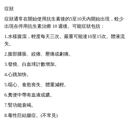
症狀
症狀通常在開始使用抗生素後的5
至
10
天內開始出現，
較少
出現在停用抗生素治療 10
週後。
可能症狀包括：
1.
水樣腹瀉，輕度每天三次。嚴重可能達10
至
15
次。體液流
失。
2.腹部腫脹、絞痛、壓痛或劇痛。
3.發燒、白血球計數增加。
4.心跳加快。
5.噁心、食慾喪失、體重減輕。
6.糞便中帶有血液或膿。
7.腎功能衰竭。
8.
毒性巨結腸症。(
不常見
)