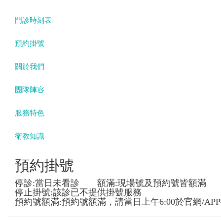
門診時刻表
預約掛號
關於我們
團隊陣容
服務特色
衛教知識
預約掛號
停診:當日未看診 額滿:現場號及預約號皆額滿
停止掛號:該診已不提供掛號服務
預約號額滿:預約號額滿，請當日上午6:00於官網/AP