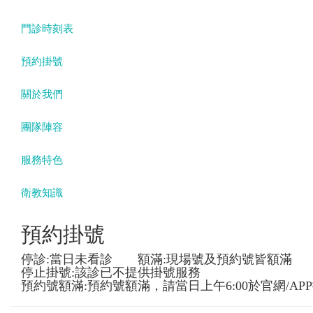
門診時刻表
預約掛號
關於我們
團隊陣容
服務特色
衛教知識
預約掛號
停診:當日未看診 額滿:現場號及預約號皆額滿
停止掛號:該診已不提供掛號服務
預約號額滿:預約號額滿，請當日上午6:00於官網/AP