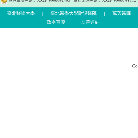
意見反映專線：02-22490088#2403
|
健康諮詢專線：02-22490088 #1112
臺北醫學大學
|
臺北醫學大學附設醫院
|
萬芳醫院
|
政令宣導
|
友善連結
C