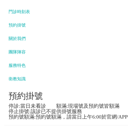
門診時刻表
預約掛號
關於我們
團隊陣容
服務特色
衛教知識
預約掛號
停診:當日未看診 額滿:現場號及預約號皆額滿
停止掛號:該診已不提供掛號服務
預約號額滿:預約號額滿，請當日上午6:00於官網/AP