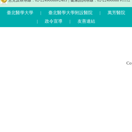
意見反映專線：02-22490088#2403
|
健康諮詢專線：02-22490088 #1112
臺北醫學大學
|
臺北醫學大學附設醫院
|
萬芳醫院
|
政令宣導
|
友善連結
C