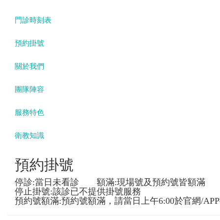
門診時刻表
預約掛號
關於我們
團隊陣容
服務特色
衛教知識
預約掛號
停診:當日未看診 額滿:現場號及預約號皆額滿
停止掛號:該診已不提供掛號服務
預約號額滿:預約號額滿，請當日上午6:00於官網/AP