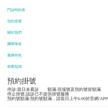
門診時刻表
預約掛號
關於我們
團隊陣容
服務特色
衛教知識
預約掛號
停診:當日未看診 額滿:現場號及預約號皆額滿
停止掛號:該診已不提供掛號服務
預約號額滿:預約號額滿，請當日上午6:00於官網/AP