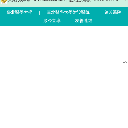
意見反映專線：02-22490088#2403
|
健康諮詢專線：02-22490088 #1112
臺北醫學大學
|
臺北醫學大學附設醫院
|
萬芳醫院
|
政令宣導
|
友善連結
C