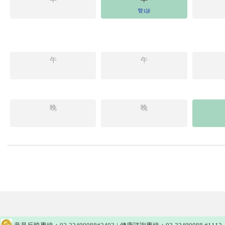
腎1診
午
午
晚
晚