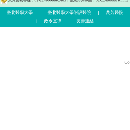
意見反映專線：02-22490088#2403
|
健康諮詢專線：02-22490088 #1112
臺北醫學大學
|
臺北醫學大學附設醫院
|
萬芳醫院
|
政令宣導
|
友善連結
C