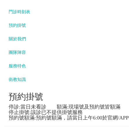
門診時刻表
預約掛號
關於我們
團隊陣容
服務特色
衛教知識
預約掛號
停診:當日未看診 額滿:現場號及預約號皆額滿
停止掛號:該診已不提供掛號服務
預約號額滿:預約號額滿，請當日上午6:00於官網/AP