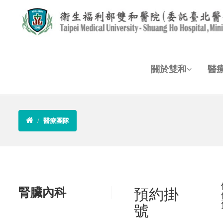
關於雙和
醫
醫療團隊
腎臟內科
預約掛
號