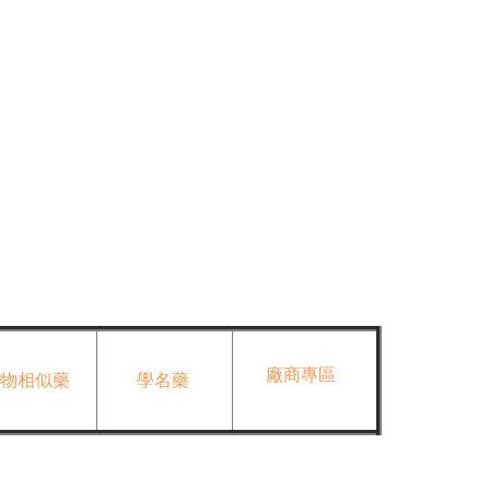
廠商專區
物相似藥
學名藥