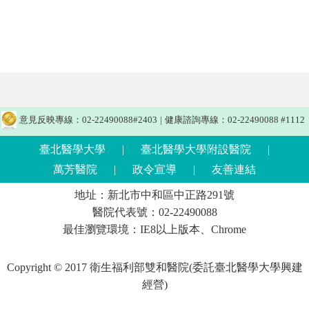
意見反映專線：02-22490088#2403
|
健康諮詢專線：02-22490088 #1112
臺北醫學大學
|
臺北醫學大學附設醫院
|
萬芳醫院
|
政令宣導
|
友善連結
地址：新北市中和區中正路291號
醫院代表號：02-22490088
最佳瀏覽環境：IE8以上版本、Chrome
Copyright © 2017 衛生福利部雙和醫院(委託臺北醫學大學興建
經營)