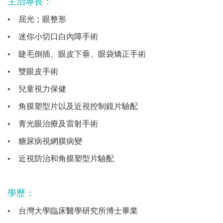
主治專長：
•
屈光；眼整形
•
迷你小切口白內障手術
•
睫毛倒插、眼皮下垂、眼袋矯正手術
•
雙眼皮手術
•
兒童視力保健
•
角膜塑型片以及近視控制鏡片驗配
•
青光眼治療及雷射手術
•
糖尿病視網膜病變
•
近視防治和角膜塑型片驗配
學歷：
•
台灣大學臨床醫學研究所博士畢業