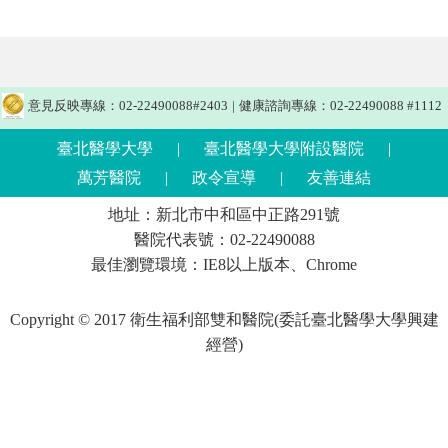
意見反映專線：02-22490088#2403
|
健康諮詢專線：02-22490088 #1112
臺北醫學大學
|
臺北醫學大學附設醫院
|
萬芳醫院
|
政令宣導
|
友善連結
地址：新北市中和區中正路291號
醫院代表號：02-22490088
最佳瀏覽環境：IE8以上版本、Chrome
Copyright © 2017 衛生福利部雙和醫院(委託臺北醫學大學興建
經營)