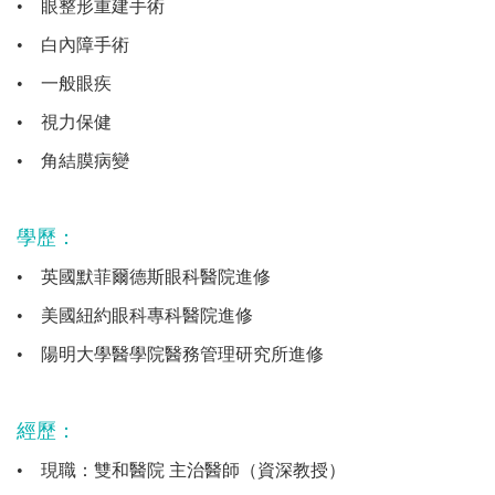
•
眼整形重建手術
•
白內障手術
•
一般眼疾
•
視力保健
•
角結膜病變
學歷：
•
英國默菲爾德斯眼科醫院進修
•
美國紐約眼科專科醫院進修
•
陽明大學醫學院醫務管理研究所進修
經歷：
•
現職：雙和醫院 主治醫師（資深教授）