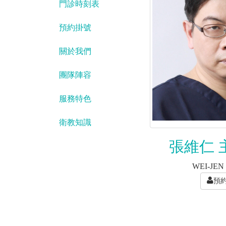
門診時刻表
預約掛號
關於我們
團隊陣容
服務特色
衛教知識
張維仁 
WEI-JE
預