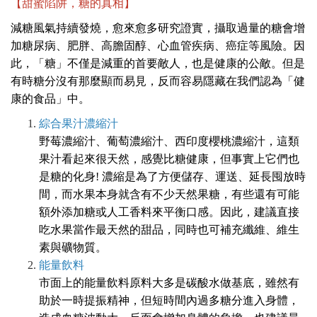
【甜蜜陷阱，糖的真相】
減糖風氣持續發燒，愈來愈多研究證實，攝取過量的糖會增
加糖尿病、肥胖、高膽固醇、心血管疾病、癌症等風險。因
此，「糖」不僅是減重的首要敵人，也是健康的公敵。但是
有時糖分沒有那麼顯而易見，反而容易隱藏在我們認為「健
康的食品」中。
綜合果汁濃縮汁
野莓濃縮汁、葡萄濃縮汁、西印度櫻桃濃縮汁，這類
果汁看起來很天然，感覺比糖健康，但事實上它們也
是糖的化身! 濃縮是為了方便儲存、運送、延長囤放時
間，而水果本身就含有不少天然果糖，有些還有可能
額外添加糖或人工香料來平衡口感。因此，建議直接
吃水果當作最天然的甜品，同時也可補充纖維、維生
素與礦物質。
能量飲料
市面上的能量飲料原料大多是碳酸水做基底，雖然有
助於一時提振精神，但短時間內過多糖分進入身體，