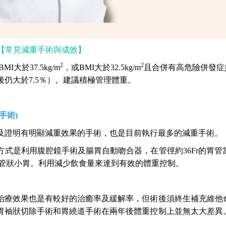
t1【常見減重手術與成效】
2
2
I大於37.5kg/m
，或BMI大於32.5kg/m
且合併有高危險併發症
仍大於7.5％）。建議積極管理體重。
手術)
及證明有明顯減重效果的手術，也是目前執行最多的減重手術。
方式是利用腹腔鏡手術及腸胃自動吻合器，在管徑約36Fr的胃
c.c. 的管狀小胃。利用減少飲食量來達到有效的體重控制。
治療效果也是有較好的治癒率及緩解率，但術後須終生補充維他
胃袖狀切除手術和胃繞道手術在兩年後體重控制上並無太大差異