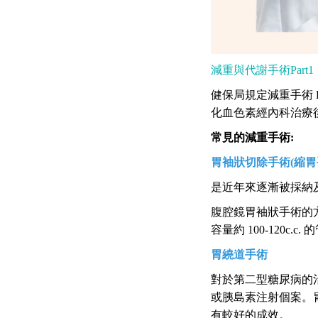
減重與代謝手術Par
健保局規定減重手術 BM
化血色素經內科治療後
常見的減重手術:
胃袖狀切除手術(縮胃
是近年來逐漸被採納
腹腔鏡胃袖狀手術的
容量約 100-120
胃繞道手術
對於第二型糖尿病的
或胰島素注射個案。
有較好的成效。