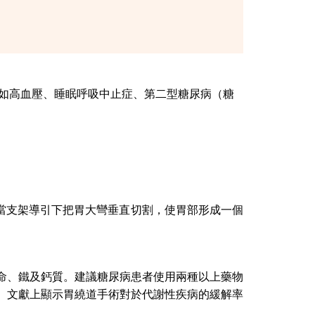
如高血壓、睡眠呼吸中止症、第二型糖尿病（糖
管當支架導引下把胃大彎垂直切割，使胃部形成一個
命、鐵及鈣質。建議糖尿病患者使用兩種以上藥物
。文獻上顯示胃繞道手術對於代謝性疾病的緩解率