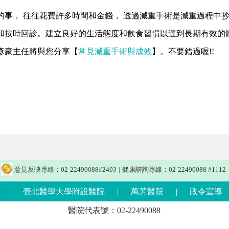
的事， 往往花費許多時間和金錢， 透過減重手術是減重過程中
和按時回診。建立良好的生活態度和飲食習慣以達到長期有效的體
彥豪主任將與您分享【
常見減重手術與成效
】。不要錯過喔!!
意見反映專線：02-22490088#2403
|
健康諮詢專線：02-22490088 #1112
|
臺北醫學大學附設醫院
|
萬芳醫院
|
政令宣導
醫院代表號：02-22490088