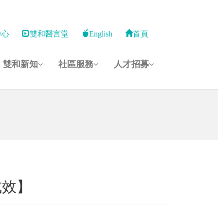
中心
雙和醫言堂
English
首頁
雙和新知
社區服務
人才招募
成效】