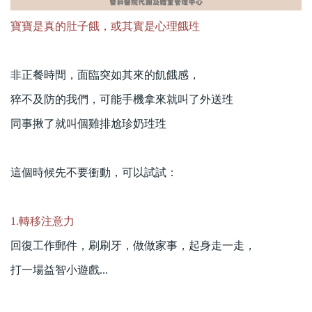
寶寶是真的肚子餓，或其實是心理餓珄
非正餐時間，面臨突如其來的飢餓感，
猝不及防的我們，可能手機拿來就叫了外送
珄
同事揪了就叫個雞排尬珍奶
珄
珄
這個時候先不要衝動，可以試試：
1.轉移注意力
回復工作郵件，刷刷牙，做做家事，起身走一走，
打一場益智小遊戲
...