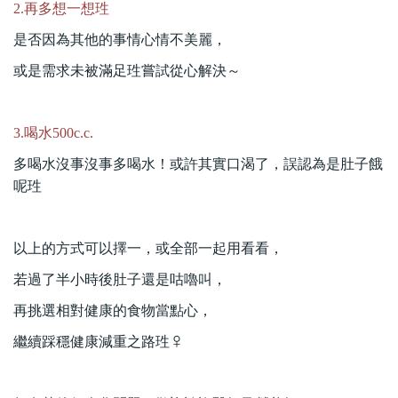
2.再多想一想珄
是否因為其他的事情心情不美麗，
或是需求未被滿足珄嘗試從心解決～
3.喝水500c.c.
多喝水沒事沒事多喝水！或許其實口渴了，誤認為是肚子餓
呢珄
以上的方式可以擇一，或全部一起用看看，
若過了半小時後肚子還是咕嚕叫，
再挑選相對健康的食物當點心，
繼續踩穩健康減重之路
珄