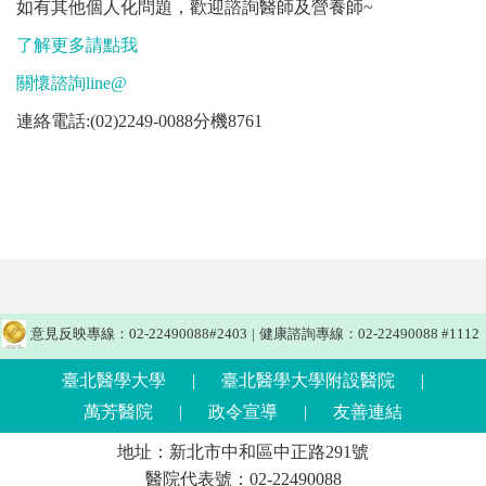
如有其他個人化問題，歡迎諮詢醫師及營養師~
了解更多請點我
關懷諮詢line@
連絡電話:(02)2249-0088分機8761
意見反映專線：02-22490088#2403
|
健康諮詢專線：02-22490088 #1112
臺北醫學大學
|
臺北醫學大學附設醫院
|
萬芳醫院
|
政令宣導
|
友善連結
地址：新北市中和區中正路291號
醫院代表號：02-22490088