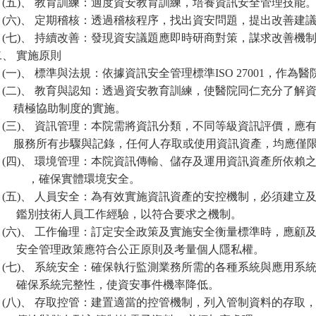
(五)、 教育訓練：適度資安教育訓練，培養資訊安全管理技能
(六)、 定期稽核：透過稽核程序，找出資安問題，提出改善建
(七)、 持續改善：發現資安議題應即時研商對策，謀求改善機
二、 實施原則
(一)、 標準與法規：依據資訊安全管理標準ISO 27001，作
(二)、 教育與認知：透過資安教育訓練，使醫院同仁充分了解
積極協助制度的實施。
(三)、 資訊管理：本院需將資訊分類，不同等級資訊評價，應
服務所有步驟與記錄，任何人存取或使用資訊資產，均應僅限
(四)、 環境管理：本院資訊傳輸、儲存及運用資訊資產所依賴
，確保實體環境安全。
(五)、 人員安全：為有效實施資訊資產的安控機制，必須建立
鑑別技術人員工作經驗，以符合要求之機制。
(六)、 工作倫理：訂定安全政策及實施安全衡量標準時，應顧
安全管理政策應符合公正原則及考量個人隱私權。
(七)、 系統安全：確保執行監測業務所需的各種系統與應用系
確保系統完整性，使資安事件機率降低。
(八)、 存取控管：建置適當的控管機制，列入管制資料的存取