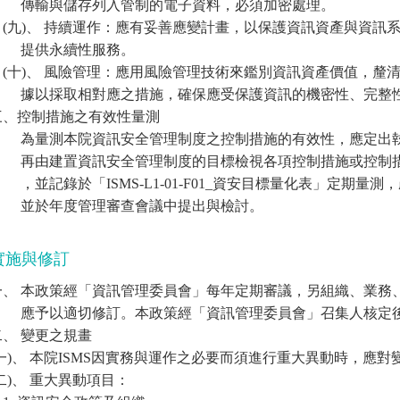
傳輸與儲存列入管制的電子資料，必須加密處理。
(九)、 持續運作：應有妥善應變計畫，以保護資訊資產與資訊
提供永續性服務。
(十)、 風險管理：應用風險管理技術來鑑別資訊資產價值，釐
據以採取相對應之措施，確保應受保護資訊的機密性、完整
三、控制措施之有效性量測
為量測本院資訊安全管理制度之控制措施的有效性，應定出執
再由建置資訊安全管理制度的目標檢視各項控制措施或控制措
，並記錄於「ISMS-L1-01-F01_資安目標量化表」定期量
並於年度管理審查會議中提出與檢討。
實施與修訂
一、 本政策經「資訊管理委員會」每年定期審議，另組織、業務
應予以適切修訂。本政策經「資訊管理委員會」召集人核定後
二、 變更之規畫
(一)、 本院ISMS因實務與運作之必要而須進行重大異動時，應
二)、 重大異動項目：