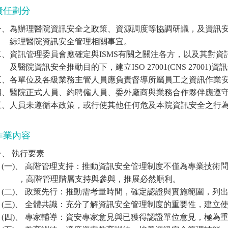
責任劃分
一、為辦理醫院資訊安全之政策、資源調度等協調研議，及資訊
綜理醫院資訊安全管理相關事宜。
二、資訊管理委員會應確定與ISMS有關之關注各方，以及其對
醫院資訊安全推動目的下，建立ISO 27001(CNS 27001)
三、各單位及各級業務主管人員應負責督導所屬員工之資訊作業
四、醫院正式人員、約聘僱人員、委外廠商與業務合作夥伴應遵
五、人員未遵循本政策，或行使其他任何危及本院資訊安全之行
作業內容
一、 執行要素
(一)、 高階管理支持：推動資訊安全管理制度不僅為專業技術
，高階管理階層支持與參與，推展必然順利。
(二)、 政策先行：推動需考量時間，確定認證與實施範圍，列
(三)、 全體共識：充分了解資訊安全管理制度的重要性，建立
(四)、 專家輔導：資安專家意見與已獲得認證單位意見，極為