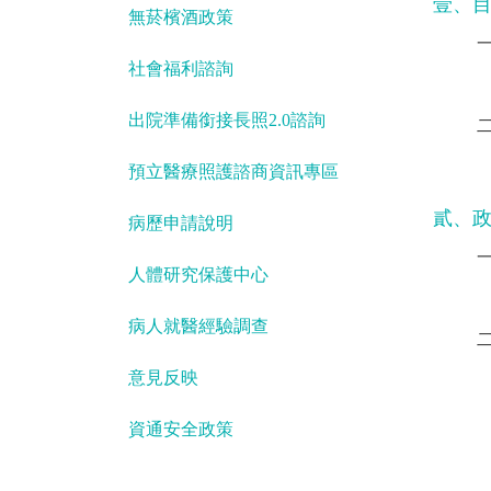
壹、
無菸檳酒政策
社會福利諮詢
出院準備銜接長照2.0諮詢
預立醫療照護諮商資訊專區
貳、
病歷申請說明
人體研究保護中心
病人就醫經驗調查
意見反映
資通安全政策