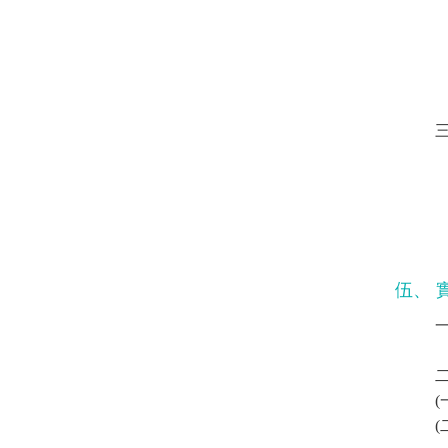
伍、 
(