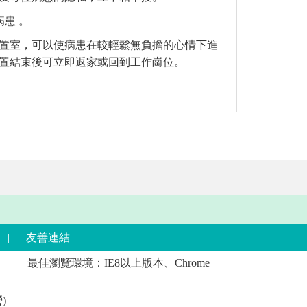
患 。
置室，可以使病患在較輕鬆無負擔的心情下進
處置結束後可立即返家或回到工作崗位。
|
友善連結
最佳瀏覽環境：IE8以上版本、Chrome
)