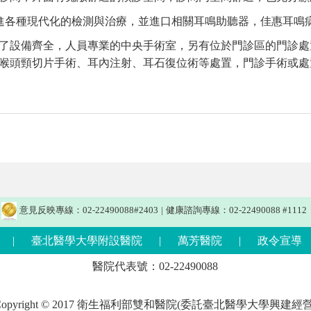
進各種現代化的檢測與治療，並進口相關耳鳴助聽器，佳惠耳鳴病
了設備齊全，人員專業的中央手術室，另有位於門診區的門診處
喉頭頸切片手術、耳內注射、耳石復位術等處置，門診手術或
意見反映專線：02-22490088#2403
|
健康諮詢專線：02-22490088 #1112
|
臺北醫學大學附設醫院
|
萬芳醫院
|
政令宣導
醫院代表號：02-22490088
Copyright © 2017 衛生福利部雙和醫院(委託臺北醫學大學興建經營