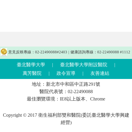
意見反映專線：02-22490088#2403
|
健康諮詢專線：02-22490088 #1112
臺北醫學大學
|
臺北醫學大學附設醫院
|
萬芳醫院
|
政令宣導
|
友善連結
地址：新北市中和區中正路291號
醫院代表號：02-22490088
最佳瀏覽環境：IE8以上版本、Chrome
Copyright © 2017 衛生福利部雙和醫院(委託臺北醫學大學興建
經營)