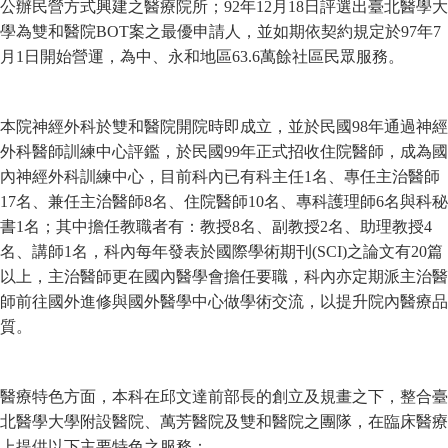
公辦民營方式興建之醫療院所；92年12月18日評選出臺北醫學大
學為雙和醫院BOT案之最優申請人，並如期依契約規定於97年7
月1日開始營運，為中、永和地區63.6萬餘社區民眾服務。
本院神經外科於雙和醫院開院時即成立，並於民國98年通過神經
外科醫師訓練中心評鑑，於民國99年正式招收住院醫師，成為國
內神經外科訓練中心，目前科內已有科主任1名、專任主治醫師
17名、兼任主治醫師8名、住院醫師10名、專科護理師6名與科秘
書1名；其中擔任教職者有：教授8名、副教授2名、助理教授4
名、講師1名，科內每年發表於國際學術期刊(SCI)之論文有20篇
以上，主治醫師更在國內醫學會擔任要職，科內亦定期派主治醫
師前往國外進修與國外醫學中心做學術交流，以提升院內醫療品
質。
醫療特色方面，本科在邱文達前部長的創立及規畫之下，整合臺
北醫學大學附設醫院、萬芳醫院及雙和醫院之團隊，在臨床醫療
上提供以下主要特色之服務：