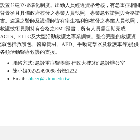
設置並建立標準化制度。出勤人員經過資格考核，有急重症相關
背景須且具備政府核發之專業人員執照、專業急救證照與合格證
書。遴選之醫師及護理師皆有衛生福利部核發之專業人員執照，
救護技術員則持有合格之EMT證書，所有人員需定期完成
ACLS、ETTC及大型活動救護之專業訓練。整合完整的救護資
源(包括救護包、醫療衛材、AED、手動電擊器及救護車等)提供
各類活動醫療救護的支援。
聯絡方式: 急診重症醫學部 行政大樓3樓 急診辦公室
陳小姐(02)22490088 分機1232
Email:
shheec@s.tmu.edu.tw