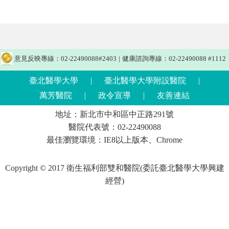
意見反映專線：02-22490088#2403
|
健康諮詢專線：02-22490088 #1112
臺北醫學大學
|
臺北醫學大學附設醫院
|
萬芳醫院
|
政令宣導
|
友善連結
地址：新北市中和區中正路291號
醫院代表號：02-22490088
最佳瀏覽環境：IE8以上版本、Chrome
Copyright © 2017 衛生福利部雙和醫院(委託臺北醫學大學興建
經營)