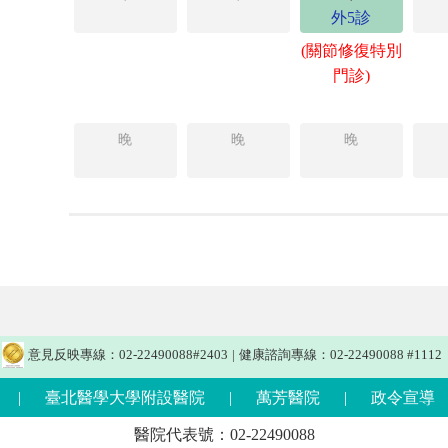
外5診
(關節修復特別
門診)
晚
晚
晚
意見反映專線：02-22490088#2403
|
健康諮詢專線：02-22490088 #1112
|
臺北醫學大學附設醫院
|
萬芳醫院
|
政令宣導
醫院代表號：02-22490088