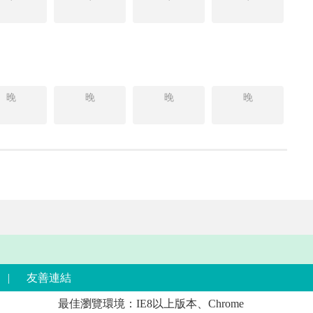
晚
晚
晚
晚
|
友善連結
最佳瀏覽環境：IE8以上版本、Chrome