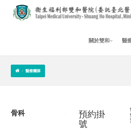
關於雙和
醫
醫療團隊
骨科
預約掛
號