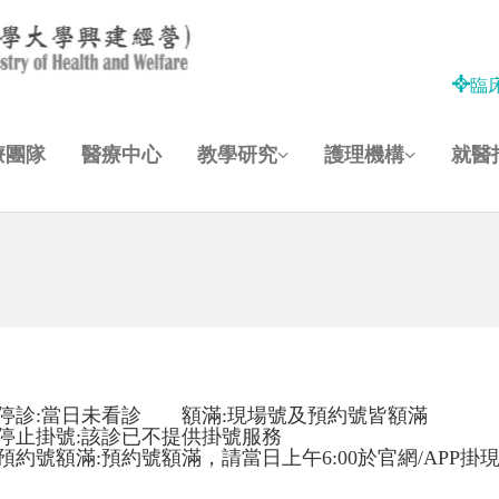
臨
療團隊
醫療中心
教學研究
護理機構
就醫
停診:當日未看診 額滿:現場號及預約號皆額滿
停止掛號:該診已不提供掛號服務
預約號額滿:預約號額滿，請當日上午6:00於官網/APP掛