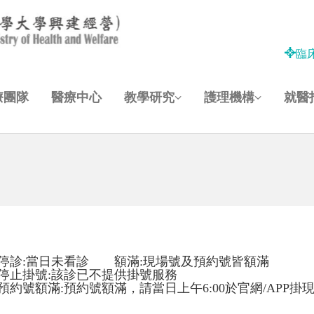
臨
療團隊
醫療中心
教學研究
護理機構
就醫
停診:當日未看診 額滿:現場號及預約號皆額滿
停止掛號:該診已不提供掛號服務
預約號額滿:預約號額滿，請當日上午6:00於官網/APP掛