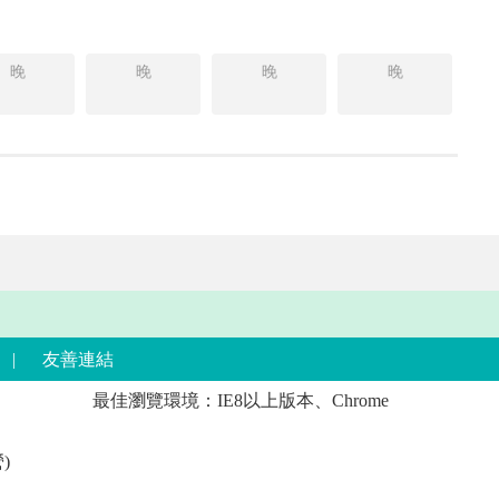
晚
晚
晚
晚
|
友善連結
最佳瀏覽環境：IE8以上版本、Chrome
)