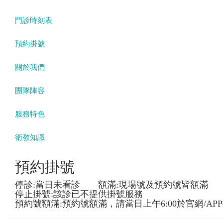
門診時刻表
預約掛號
關於我們
團隊陣容
服務特色
衛教知識
預約掛號
停診:當日未看診 額滿:現場號及預約號皆額滿
停止掛號:該診已不提供掛號服務
預約號額滿:預約號額滿，請當日上午6:00於官網/AP