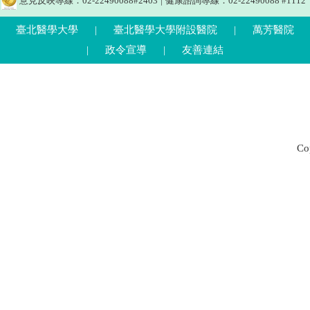
意見反映專線：02-22490088#2403
|
健康諮詢專線：02-22490088 #1112
臺北醫學大學
|
臺北醫學大學附設醫院
|
萬芳醫院
|
政令宣導
|
友善連結
C