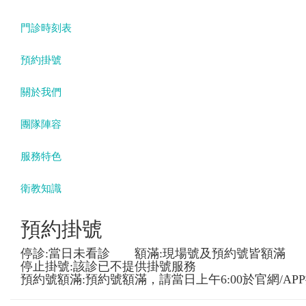
門診時刻表
預約掛號
關於我們
團隊陣容
服務特色
衛教知識
預約掛號
停診:當日未看診 額滿:現場號及預約號皆額滿
停止掛號:該診已不提供掛號服務
預約號額滿:預約號額滿，請當日上午6:00於官網/AP