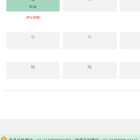
耳5診
(停止掛號)
午
午
晚
晚