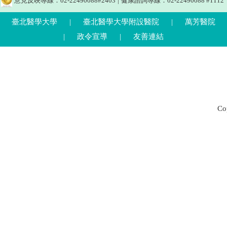
意見反映專線：02-22490088#2403
|
健康諮詢專線：02-22490088 #1112
臺北醫學大學
|
臺北醫學大學附設醫院
|
萬芳醫院
|
政令宣導
|
友善連結
C