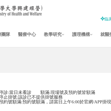
臨
療團隊
醫療中心
教學研究
護理機構
就醫
停診:當日未看診 額滿:現場號及預約號皆額滿
停止掛號:該診已不提供掛號服務
預約號額滿:預約號額滿，請當日上午6:00於官網/APP掛