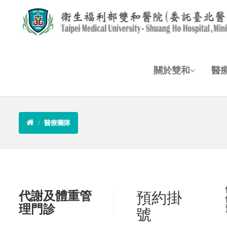
關於雙和
醫
醫療團隊
代謝及體重管
預約掛
理門診
號