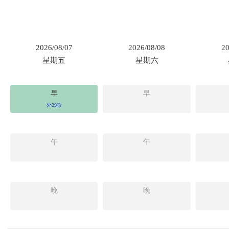
2026/08/07
2026/08/08
20
星期五
星期六
早
早
外29診
午
午
晚
晚