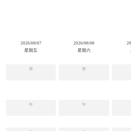
2026/08/07
2026/08/08
20
星期五
星期六
早
早
午
午