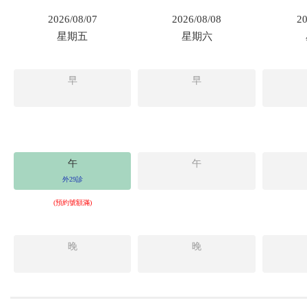
2026/08/07
2026/08/08
20
星期五
星期六
早
早
午
午
外29診
(預約號額滿)
晚
晚