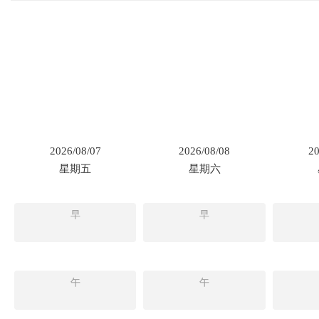
2026/08/07
2026/08/08
20
星期五
星期六
早
早
午
午