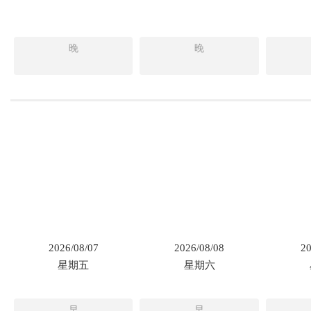
晚
晚
2026/08/07
2026/08/08
20
星期五
星期六
早
早