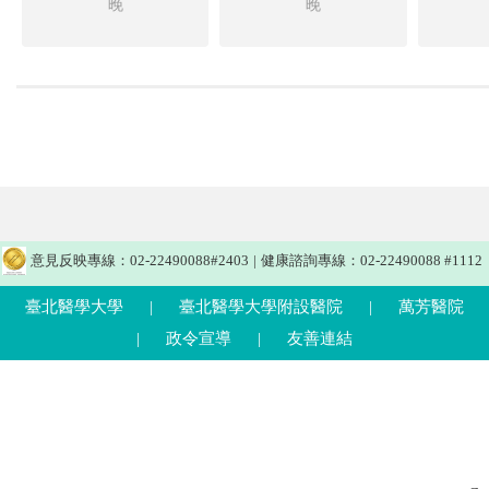
晚
晚
意見反映專線：02-22490088#2403
|
健康諮詢專線：02-22490088 #1112
臺北醫學大學
|
臺北醫學大學附設醫院
|
萬芳醫院
|
政令宣導
|
友善連結