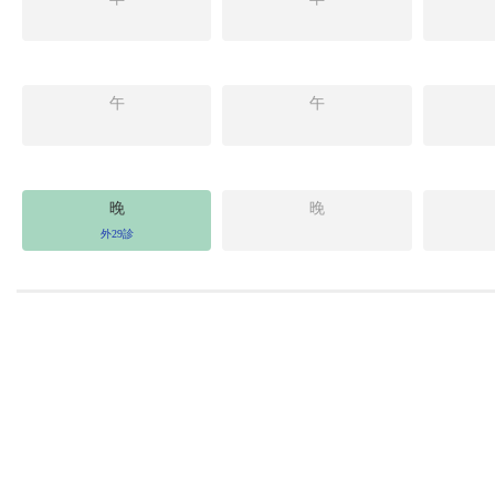
午
午
晚
晚
外29診