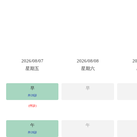
2026/08/07
2026/08/08
20
星期五
星期六
早
早
外28診
(停診)
午
午
外28診