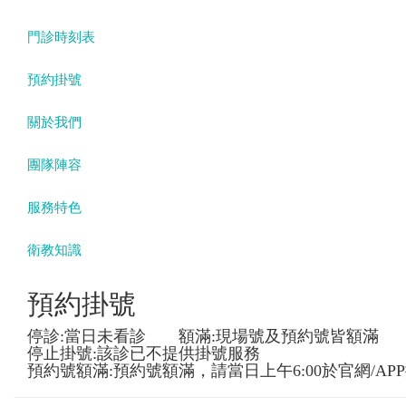
門診時刻表
預約掛號
關於我們
團隊陣容
服務特色
衛教知識
預約掛號
停診:當日未看診 額滿:現場號及預約號皆額滿
停止掛號:該診已不提供掛號服務
預約號額滿:預約號額滿，請當日上午6:00於官網/AP