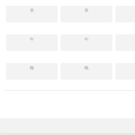
早
早
午
午
晚
晚