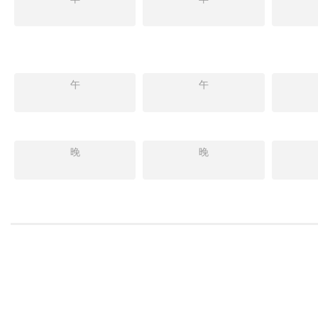
午
午
晚
晚