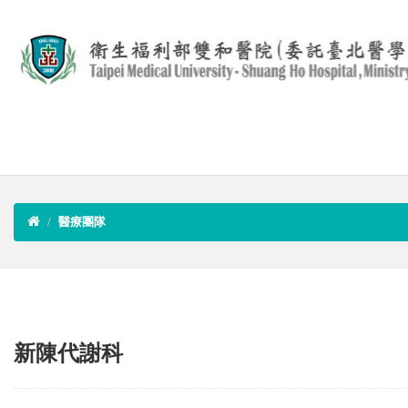
醫療團隊
新陳代謝科