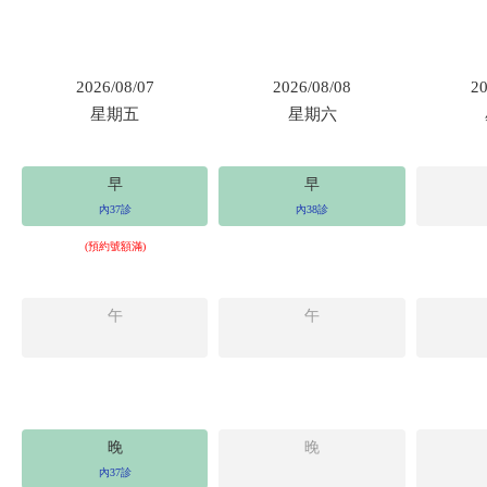
2026/08/07
2026/08/08
20
星期五
星期六
早
早
內37診
內38診
(預約號額滿)
午
午
晚
晚
內37診