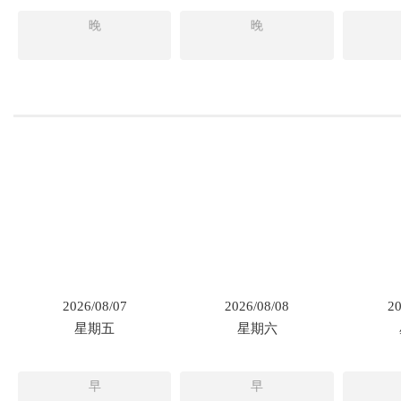
晚
晚
2026/08/07
2026/08/08
20
星期五
星期六
早
早