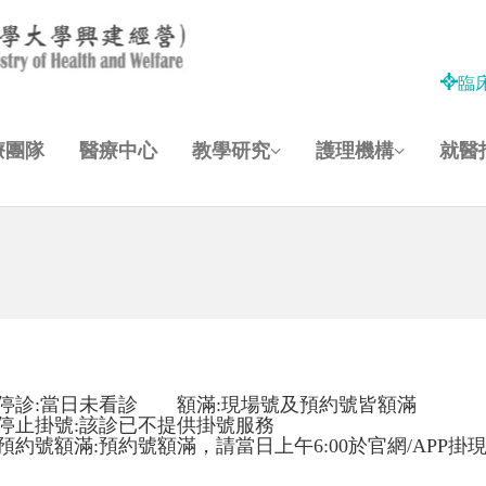
臨
療團隊
醫療中心
教學研究
護理機構
就醫
停診:當日未看診 額滿:現場號及預約號皆額滿
停止掛號:該診已不提供掛號服務
預約號額滿:預約號額滿，請當日上午6:00於官網/APP掛