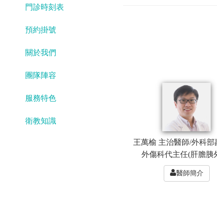
門診時刻表
預約掛號
關於我們
團隊陣容
服務特色
衛教知識
王萬榆 主治醫師/外科部
外傷科代主任(肝膽胰
醫師簡介