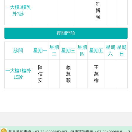
許
一大樓3樓乳
博
外2診
融
夜間門診
星期
星期
星期
星期
診間
星期一
星期三
星期五
二
四
六
日
陳
賴
王
一大樓1樓外
信
慧
萬
15診
安
穎
榆
意見反映專線：02-22490088#2403
|
健康諮詢專線：02-22490088 #1112