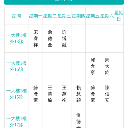
星期
診間
星期一
星期二
星期三
星期四
星期五
星期六
日
宋
詹
許
一大樓1樓
睿
德
博
外13診
祥
全
融
邱
周
一大樓1樓
允
大
外16診
寧
鈞
蘇
王
王
賴
蘇
陳
一大樓1樓
彥
萬
萬
慧
彥
信
外15診
豪
榆
榆
穎
豪
安
詹
一大樓1樓
德
外17診
全