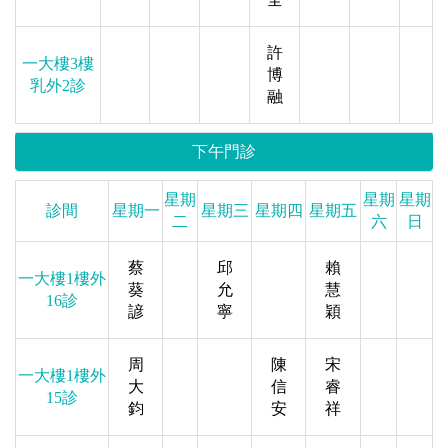
許
一大樓3樓
博
乳外2診
融
下午門診
星期
星期
星期
診間
星期一
星期三
星期四
星期五
二
六
日
蔡
邱
賴
一大樓1樓外
葵
允
慧
16診
諺
寧
穎
周
陳
宋
一大樓1樓外
大
信
睿
15診
鈞
安
祥