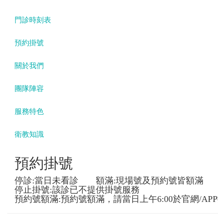
門診時刻表
預約掛號
關於我們
團隊陣容
服務特色
衛教知識
預約掛號
停診:當日未看診 額滿:現場號及預約號皆額滿
停止掛號:該診已不提供掛號服務
預約號額滿:預約號額滿，請當日上午6:00於官網/AP