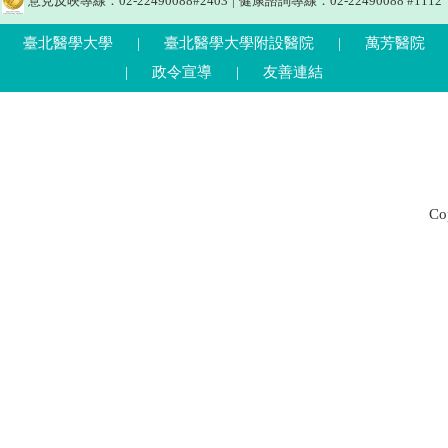
意見反映專線：02-22490088#2403
|
健康諮詢專線：02-22490088 #1112
臺北醫學大學
|
臺北醫學大學附設醫院
|
萬芳醫院
|
政令宣導
|
友善連結
C