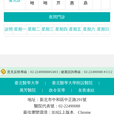
健兒診
翊
翊
芹
惠
鼎
夜間門診
診間
星期一
星期二
星期三
星期四
星期五
星期六
星期日
意見反映專線：02-22490088#2403
|
健康諮詢專線：02-22490088 #1112
臺北醫學大學
|
臺北醫學大學附設醫院
|
萬芳醫院
|
政令宣導
|
友善連結
地址：新北市中和區中正路291號
醫院代表號：02-22490088
最佳瀏覽環境：IE8以上版本、Chrome