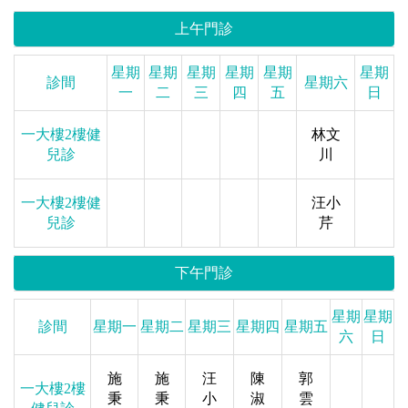
上午門診
星期
星期
星期
星期
星期
星期
診間
星期六
一
二
三
四
五
日
一大樓2樓健
林文
兒診
川
一大樓2樓健
汪小
兒診
芹
下午門診
星期
星期
診間
星期一
星期二
星期三
星期四
星期五
六
日
施
施
汪
陳
郭
一大樓2樓
秉
秉
小
淑
雲