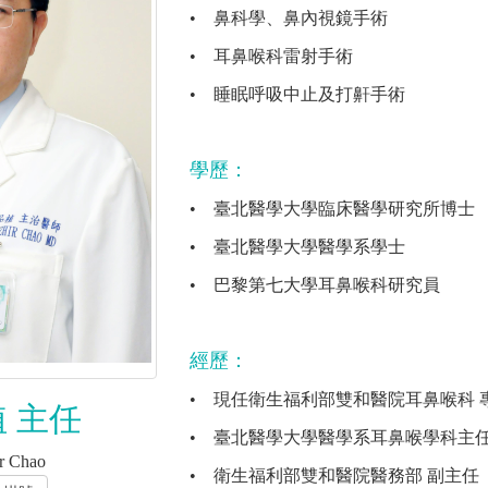
•
鼻科學、鼻內視鏡手術
•
耳鼻喉科雷射手術
•
睡眠呼吸中止及打鼾手術
學歷：
•
臺北醫學大學臨床醫學研究所博士
•
臺北醫學大學醫學系學士
•
巴黎第七大學耳鼻喉科研究員
經歷：
•
現任衛生福利部雙和醫院耳鼻喉科 
 主任
•
臺北醫學大學醫學系耳鼻喉學科主
r Chao
•
衛生福利部雙和醫院醫務部 副主任