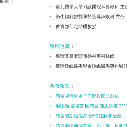
約掛號
•
臺北醫學大學附設醫院耳鼻喉科 主
•
衛生福利部雙和醫院耳鼻喉科 主任
•
教育部部定助理教授
專科證書：
•
臺灣耳鼻喉頭頸外科專科醫師
•
臺灣睡眠醫學學會睡眠醫學專科醫
衛教新知：
•
感冒喝蜂蜜水？口腔殺菌防惡化
•
喉嚨痛 速殺菌 防感冒 迷思調查 3
•
感冒初期信偏方 醫:僅緩解非治療
•
感冒喉嚨痛偏方多 用「碘」殺菌