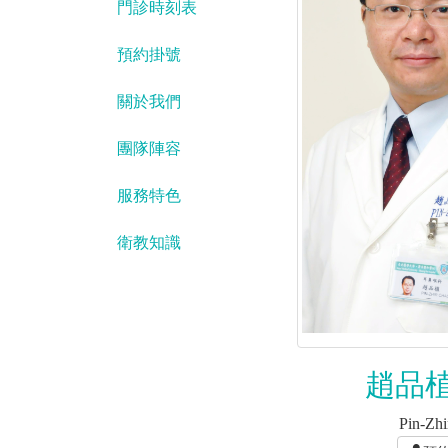
門診時刻表
預約掛號
關於我們
團隊陣容
服務特色
衛教知識
趙品植
Pin-Zhi