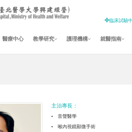
臨床試驗
醫療中心
教學研究
護理機構
就醫指南
主治專長：
•
音聲醫學
•
喉內視鏡顯微手術