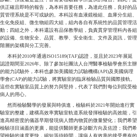
供正確且即時的報告，為本科首要任務，為達此任務，良好的品
質管理系統是不可或缺的。本科設有血液鏡檢組、血庫分生組、
生化免疫組、微生物組四大組，組內各自有系統性的品質管理活
動；四組之外，本科還設有品保教學組，負責貫穿管理科內各組
的設備、生物安全、品質、教學、安全衛生、文件及資訊，管理
階層的架構與分工完善。
本科於2010年通過ISO15189(TAF)認證，並且於2023年展延
認證期間至2026年。除了參加社團法人台灣醫事檢驗學會所主辦
的能力試驗外，本科也參加美國能力試驗機構(API)及美國病理
學會(CAP)的能力試驗，將實驗室的臨床檢驗品質與國際接軌。
這些在實驗室品質上的努力與堅持，代表了我們對每位到院受檢
病人的用心。
然而檢驗醫學的發展與時俱進，檢驗科於2021年開始進行實
驗室的整建，建構高效率實驗室軌道系統發揮檢驗的高效能，引
進高精密度的儀器早期發現病人體內物質的微量變化；我們希望
檢驗項目涵蓋的更廣，能提供醫師更多診斷方向及佐證；我們希
望檢驗的速度更快，縮短等待時間，讓病人有效率的接受應有的