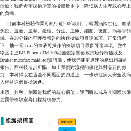
治療；我們希望採檢所需的檢體量更少，降低病人生理或心理上
的負擔。
目前本科檢驗作業可執行近500個項目，範圍涵跨生化、血清
免疫、血液、血凝、鏡檢、分生、血庫、細菌、黴菌、病毒等領
域。在30分鐘內可獲得報告的快速檢驗項目達80項。正常流程
下，抽一管5 c.c.的血液可操作的檢驗項目最多可達40項。微生
物室引進BD PhoenixTM 100細菌鑑定暨藥敏試驗分析儀以及
Bruker micoflex maldi-tof質譜儀，使我們能更迅速的產出精確的
報告。拜科技進步所賜，加上我們對流程的優化與對品質的努
力，本科得以在這些不同層面的跑道上，一步步往病人安全及病
人權益這個目標邁進。
永續、共融、創新是我們的核心價值，我們將以成為具國際水準
之醫學檢驗室為目標持續努力。