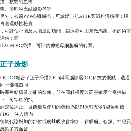
描、核醫出血檢
查、前哨淋巴結攝影等等。
另外，核醫PYP心臟掃描，可診斷心肌ATTR類澱粉沉積症；腸
胃道運動性檢查
，可評估小腸及大腸運動功能，臨床亦可用來做馬龍手術的術前
評估；而
I123-MIBG掃描，可評估神經母細胞瘤的範圍。
正子造影
PET-CT融合了正子掃描(PET)與電腦斷層(CT)科技的優點，透過
同一部儀器同
時產生結構及功能的影像，並在高解析度與高靈敏度全身掃描
下，可準確的找
到定位病灶。目前最常使用的藥物為以F18標記的特製葡萄糖
FDG，注入體內
後於代謝增加的部位或病灶吸收會增加，在腫瘤、心臟、神經及
感染多方面皆