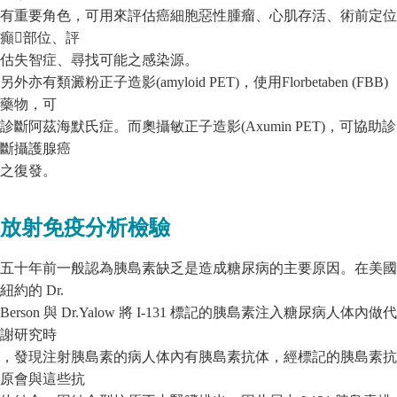
有重要角色，可用來評估癌細胞惡性腫瘤、心肌存活、術前定位
癲部位、評
估失智症、尋找可能之感染源。
另外亦有類澱粉正子造影(amyloid PET)，使用Florbetaben (FBB)
藥物，可
診斷阿茲海默氏症。而奧攝敏正子造影(Axumin PET)，可協助診
斷攝護腺癌
之復發。
放射免疫分析檢驗
五十年前一般認為胰島素缺乏是造成糖尿病的主要原因。在美國
紐約的 Dr.
Berson 與 Dr.Yalow 將 I-131 標記的胰島素注入糖尿病人体內做代
謝研究時
，發現注射胰島素的病人体內有胰島素抗体，經標記的胰島素抗
原會與這些抗