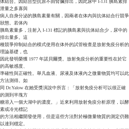
体結合。因結合型抗原不由腎臟排出，因此尿中 I-131 胰島素排
泄量之多寡與
病人自身分泌的胰島素量有關，因兩者在体內與抗体結合行競爭
狀態。若体內
胰島素量多，注射入 I-131 標記的胰島素與抗体結合少，尿中的
排出量多。這
種競爭抑制結合的模式使用在体外的試管檢查是放射免疫分析的
理論基礎，也
因此發明榮獲 1977 年諾貝爾獎。放射免疫分析的重要性在於它
的高敏感度、
準確性與正確性。舉凡血液、尿液及体液內之微量物質均可以此
方法測得。如
同 Dr.Yalow 在她受獎演說中所言：「放射免疫分析可以很正確
的測到半塊方
糖溶入一個大湖中的濃度。」近來利用放射免疫分析原理，以酵
素或冷光標記
的方法相繼開發使用，但是這些方法對於極微量物質的測定仍難
以達到穩定。