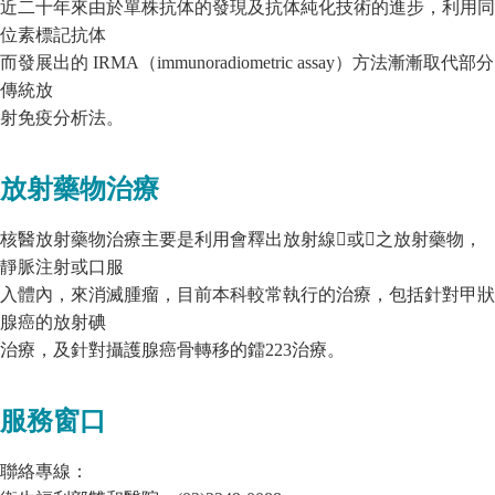
近二十年來由於單株抗体的發現及抗体純化技術的進步，利用同
位素標記抗体
而發展出的 IRMA（immunoradiometric assay）方法漸漸取代部分
傳統放
射免疫分析法。
放射藥物治療
核醫放射藥物治療主要是利用會釋出放射線或之放射藥物，
靜脈注射或口服
入體內，來消滅腫瘤，目前本科較常執行的治療，包括針對甲狀
腺癌的放射碘
治療，及針對攝護腺癌骨轉移的鐳223治療。
服務窗口
聯絡專線：