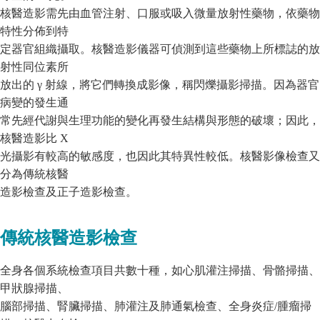
核醫造影需先由血管注射、口服或吸入微量放射性藥物，依藥物
特性分佈到特
定器官組織攝取。核醫造影儀器可偵測到這些藥物上所標誌的放
射性同位素所
放出的 γ 射線，將它們轉換成影像，稱閃爍攝影掃描。因為器官
病變的發生通
常先經代謝與生理功能的變化再發生結構與形態的破壞；因此，
核醫造影比 X
光攝影有較高的敏感度，也因此其特異性較低。核醫影像檢查又
分為傳統核醫
造影檢查及正子造影檢查。
傳統核醫造影檢查
全身各個系統檢查項目共數十種，如心肌灌注掃描、骨骼掃描、
甲狀腺掃描、
腦部掃描、腎臟掃描、肺灌注及肺通氣檢查、全身炎症/腫瘤掃