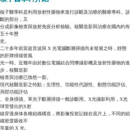
核子醫學科是利用放射性藥物來進行診斷及治療的醫療專科。診
斷的部分，又
分成影像檢查與放射免疫分析檢驗。核醫造影與治療在國內約有
五十年歷
史。
二十多年前當超音波與 X 光電腦斷層掃描尚未發展之時，靜態
的肝脾掃描曾風
光一時。近幾年由於數位電腦結合閃爍攝影機及放射性藥物的進
步，核醫造影
檢查與治療已煥然一新。
現代核醫造影之特點：生理性、功能性代謝性、動態功能評估、
局部功能評估
、全身掃描、單光子斷層掃描一般診斷用。X光攝影利用，X光
球管發出的X射
線穿過身体各種組織構造，將影像投射記錄在底片上，不同的組
織密度吸收不
等量的 X 光。