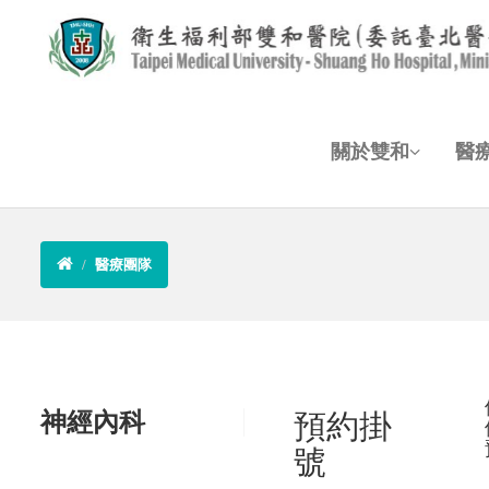
關於雙和
醫
醫療團隊
神經內科
預約掛
號