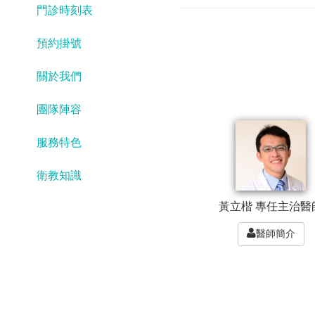
門診時刻表
預約掛號
關於我們
團隊陣容
服務特色
衛教知識
黃立楷 專任主治醫
醫師簡介