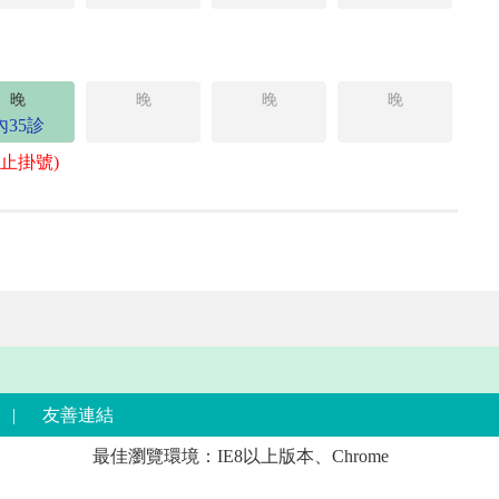
晚
晚
晚
晚
內35診
停止掛號)
|
友善連結
最佳瀏覽環境：IE8以上版本、Chrome