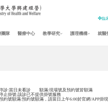
臨
療團隊
醫療中心
教學研究
護理機構
就醫
停診:當日未看診 額滿:現場號及預約號皆額滿
停止掛號:該診已不提供掛號服務
預約號額滿:預約號額滿，請當日上午6:00於官網/APP掛