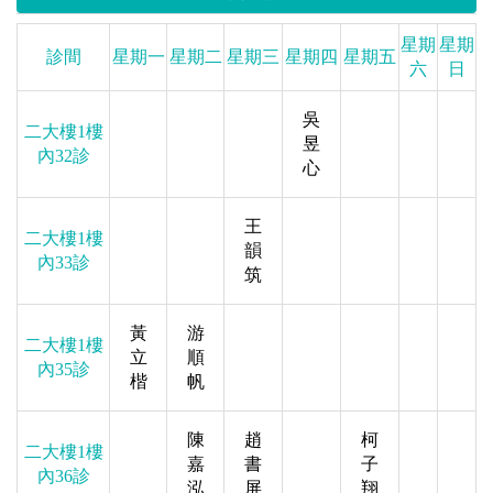
星期
星期
診間
星期一
星期二
星期三
星期四
星期五
六
日
吳
二大樓1樓
昱
內32診
心
王
二大樓1樓
韻
內33診
筑
黃
游
二大樓1樓
立
順
內35診
楷
帆
陳
趙
柯
二大樓1樓
嘉
書
子
內36診
泓
屏
翔