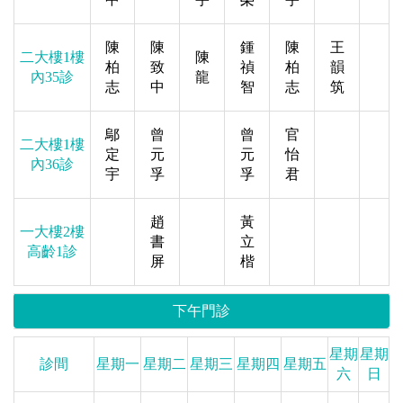
陳
陳
鍾
陳
王
二大樓1樓
陳
柏
致
禎
柏
韻
內35診
龍
志
中
智
志
筑
鄔
曾
曾
官
二大樓1樓
定
元
元
怡
內36診
宇
孚
孚
君
趙
黃
一大樓2樓
書
立
高齡1診
屏
楷
下午門診
星期
星期
診間
星期一
星期二
星期三
星期四
星期五
六
日