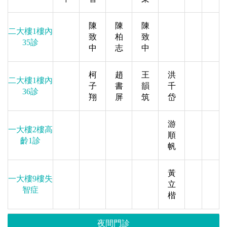
陳
陳
陳
二大樓1樓內
致
柏
致
35診
中
志
中
柯
趙
王
洪
二大樓1樓內
子
書
韻
千
36診
翔
屏
筑
岱
游
一大樓2樓高
順
齡1診
帆
黃
一大樓9樓失
立
智症
楷
夜間門診