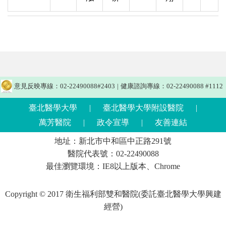
意見反映專線：02-22490088#2403
|
健康諮詢專線：02-22490088 #1112
臺北醫學大學
|
臺北醫學大學附設醫院
|
萬芳醫院
|
政令宣導
|
友善連結
地址：新北市中和區中正路291號
醫院代表號：02-22490088
最佳瀏覽環境：IE8以上版本、Chrome
Copyright © 2017 衛生福利部雙和醫院(委託臺北醫學大學興建
經營)