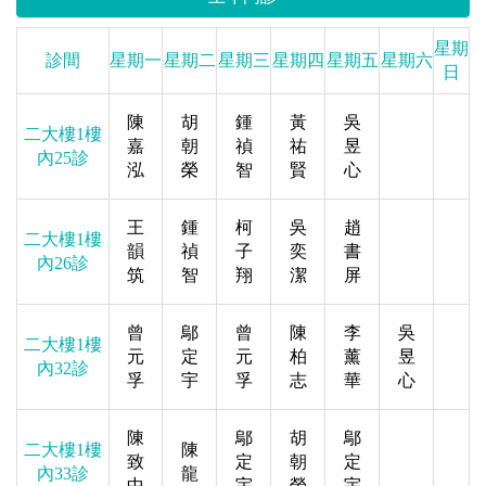
星期
診間
星期一
星期二
星期三
星期四
星期五
星期六
日
陳
胡
鍾
黃
吳
二大樓1樓
嘉
朝
禎
祐
昱
內25診
泓
榮
智
賢
心
王
鍾
柯
吳
趙
二大樓1樓
韻
禎
子
奕
書
內26診
筑
智
翔
潔
屏
曾
鄔
曾
陳
李
吳
二大樓1樓
元
定
元
柏
薰
昱
內32診
孚
宇
孚
志
華
心
陳
鄔
胡
鄔
二大樓1樓
陳
致
定
朝
定
內33診
龍
中
宇
榮
宇