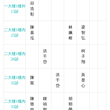
邱
一大樓1樓外
浩
13診
彰
陳
林
梁
二大樓1樓內
嘉
姵
智
25診
泓
榕
弘
洪
柯
二大樓1樓內
千
子
26診
岱
翔
洪
吳
二大樓1樓內
陳
千
昱
32診
龍
岱
心
陳
鍾
胡
二大樓1樓內
致
禎
朝
33診
中
智
榮