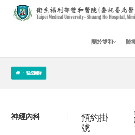
關於雙和
醫
醫療團隊
神經內科
預約掛
號