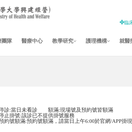
臨
療團隊
醫療中心
教學研究
護理機構
就醫
停診:當日未看診 額滿:現場號及預約號皆額滿
停止掛號:該診已不提供掛號服務
預約號額滿:預約號額滿，請當日上午6:00於官網/APP掛