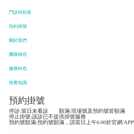
門診時刻表
預約掛號
關於我們
團隊陣容
服務特色
衛教知識
預約掛號
停診:當日未看診 額滿:現場號及預約號皆額滿
停止掛號:該診已不提供掛號服務
預約號額滿:預約號額滿，請當日上午6:00於官網/AP