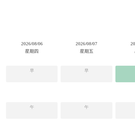
2026/08/06
2026/08/07
20
星期四
星期五
早
早
午
午