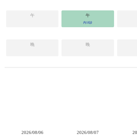
午
午
內18診
晚
晚
2026/08/06
2026/08/07
20