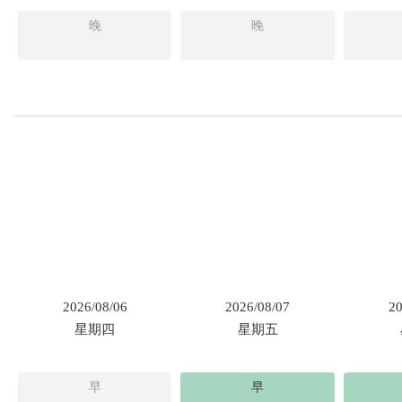
晚
晚
2026/08/06
2026/08/07
20
星期四
星期五
早
早