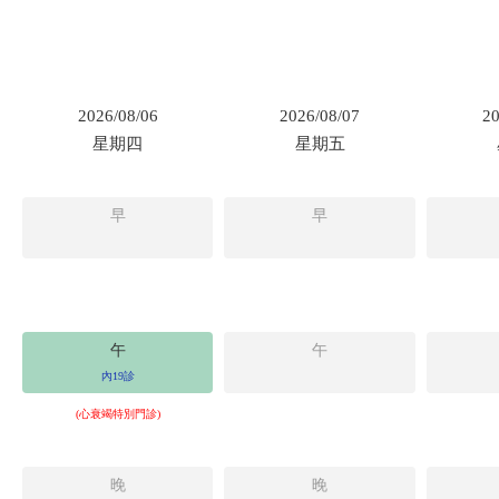
2026/08/06
2026/08/07
20
星期四
星期五
早
早
午
午
內19診
(心衰竭特別門診)
晚
晚