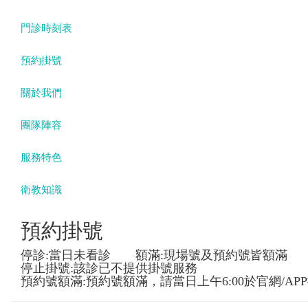
門診時刻表
預約掛號
關於我們
團隊陣容
服務特色
衛教知識
預約掛號
停診:當日未看診 額滿:現場號及預約號皆額滿
停止掛號:該診已不提供掛號服務
預約號額滿:預約號額滿，請當日上午6:00於官網/AP