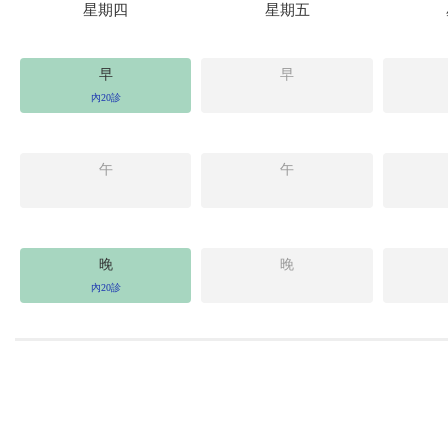
星期四
星期五
早
早
內20診
午
午
晚
晚
內20診