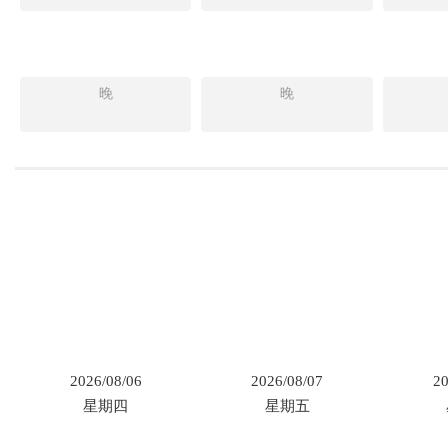
晚
晚
2026/08/06
2026/08/07
20
星期四
星期五