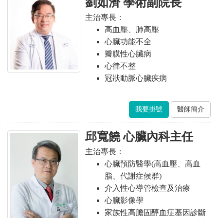
劉如濟 學術副院長
主治專長：
高血壓、肺高壓
心臟功能不全
瓣膜性心臟病
心律不整
冠狀動脈心臟疾病
我要掛號
醫師簡介
邱寬饒 心臟內科主任
主治專長：
心臟預防醫學(高血壓、高血
脂、代謝症候群)
介入性心導管檢查及治療
心臟影像學
家族性高膽固醇血症基因診斷