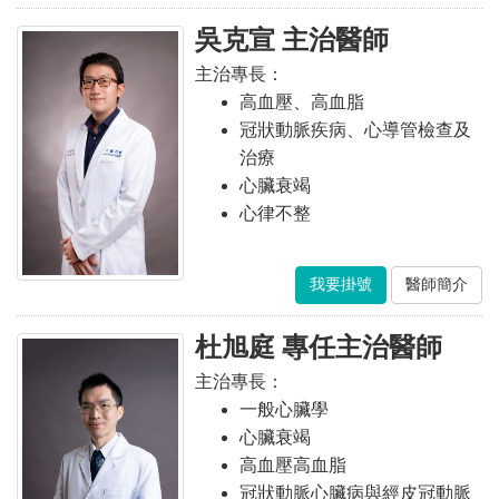
吳克宣 主治醫師
主治專長：
高血壓、高血脂
冠狀動脈疾病、心導管檢查及
治療
心臟衰竭
心律不整
我要掛號
醫師簡介
杜旭庭 專任主治醫師
主治專長：
一般心臟學
心臟衰竭
高血壓高血脂
冠狀動脈心臟病與經皮冠動脈