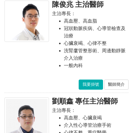
陳俊兆 主治醫師
主治專長：
高血壓、高血脂
冠狀動脈疾病、心導管檢查及
治療
心臟衰竭、心律不整
洗腎廔管整形術、周邊動靜脈
介入治療
一般內科
我要掛號
醫師簡介
劉順鑫 專任主治醫師
主治專長：
高血壓、心臟衰竭
介入性心導管治療手術
心律不整、重症醫學