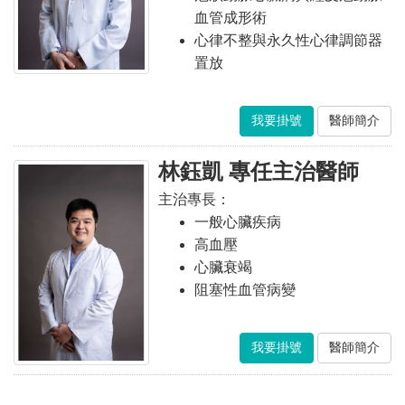
血管成形術
心律不整與永久性心律調節器
置放
我要掛號
醫師簡介
林鈺凱 專任主治醫師
主治專長：
一般心臟疾病
高血壓
心臟衰竭
阻塞性血管病變
我要掛號
醫師簡介