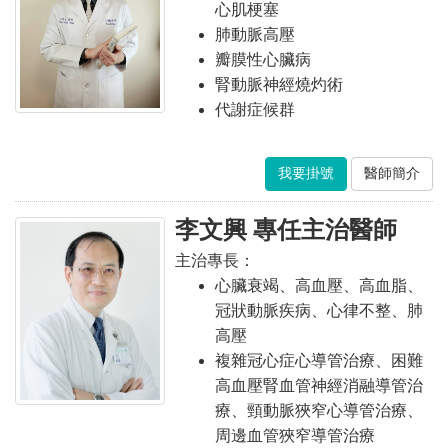
心肌梗塞
肺動脈高壓
瓣膜性心臟病
腎動脈神經燒灼術
代謝症候群
我要掛號
醫師簡介
李文興 專任主治醫師
主治專長：
心臟衰竭、高血壓、高血脂、
冠狀動脈疾病、心律不整、肺
高壓
複雜冠心症心導管治療、困難
高血壓腎血管神經消融導管治
療、頸動脈狹窄心導管治療、
周邊血管狹窄導管治療