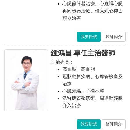
心臟節律器治療、心衰竭心臟
再同步器治療、植入式心律去
顫器治療
我要掛號
醫師簡介
鍾鴻昌 專任主治醫師
主治專長：
高血壓、高血脂
冠狀動脈疾病、心導管檢查及
治療
心臟衰竭、心律不整
洗腎廔管整形術、周邊動靜脈
介入治療
我要掛號
醫師簡介