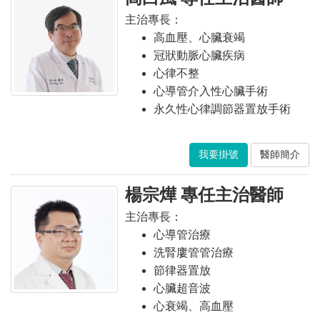
主治專長：
高血壓、心臟衰竭
冠狀動脈心臟疾病
心律不整
心導管介入性心臟手術
永久性心律調節器置放手術
我要掛號
醫師簡介
楊宗燁 專任主治醫師
主治專長：
心導管治療
洗腎廔管管治療
節律器置放
心臟超音波
心衰竭、高血壓