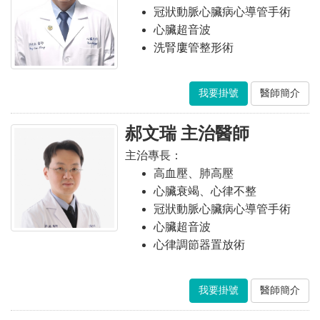
冠狀動脈心臟病心導管手術
心臟超音波
洗腎廔管整形術
我要掛號
醫師簡介
郝文瑞 主治醫師
主治專長：
高血壓、肺高壓
心臟衰竭、心律不整
冠狀動脈心臟病心導管手術
心臟超音波
心律調節器置放術
我要掛號
醫師簡介