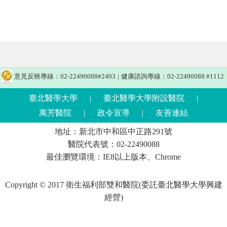
意見反映專線：02-22490088#2403
|
健康諮詢專線：02-22490088 #1112
臺北醫學大學
|
臺北醫學大學附設醫院
|
萬芳醫院
|
政令宣導
|
友善連結
地址：新北市中和區中正路291號
醫院代表號：02-22490088
最佳瀏覽環境：IE8以上版本、Chrome
Copyright © 2017 衛生福利部雙和醫院(委託臺北醫學大學興建
經營)