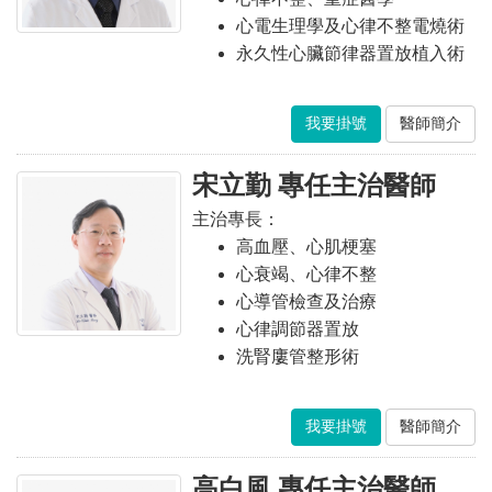
心電生理學及心律不整電燒術
永久性心臟節律器置放植入術
我要掛號
醫師簡介
宋立勤 專任主治醫師
主治專長：
高血壓、心肌梗塞
心衰竭、心律不整
心導管檢查及治療
心律調節器置放
洗腎廔管整形術
我要掛號
醫師簡介
高白風 專任主治醫師