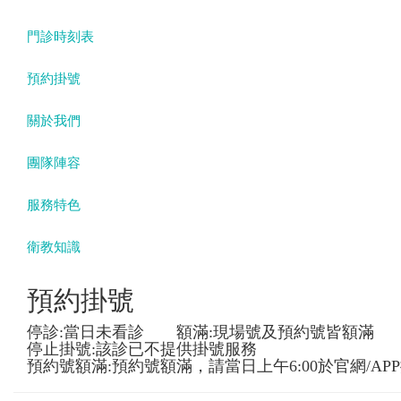
門診時刻表
預約掛號
關於我們
團隊陣容
服務特色
衛教知識
預約掛號
停診:當日未看診 額滿:現場號及預約號皆額滿
停止掛號:該診已不提供掛號服務
預約號額滿:預約號額滿，請當日上午6:00於官網/AP