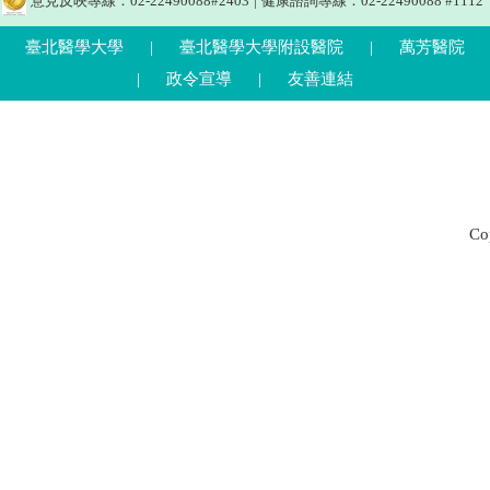
意見反映專線：02-22490088#2403
|
健康諮詢專線：02-22490088 #1112
臺北醫學大學
|
臺北醫學大學附設醫院
|
萬芳醫院
|
政令宣導
|
友善連結
C