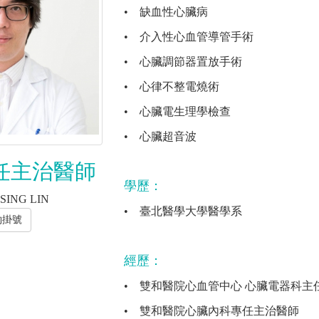
•
缺血性心臟病
•
介入性心血管導管手術
•
心臟調節器置放手術
•
心律不整電燒術
•
心臟電生理學檢查
•
心臟超音波
任主治醫師
學歷：
SING LIN
•
臺北醫學大學醫學系
約掛號
經歷：
•
雙和醫院心血管中心 心臟電器科主
•
雙和醫院心臟內科專任主治醫師