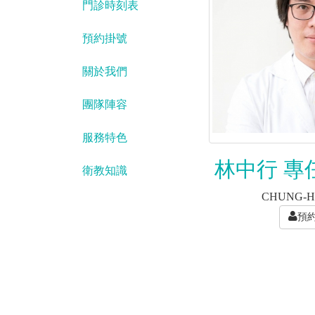
門診時刻表
預約掛號
關於我們
團隊陣容
服務特色
林中行 專
衛教知識
CHUNG-H
預