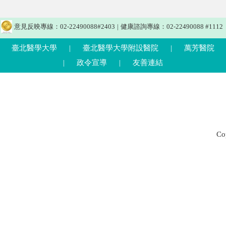
意見反映專線：02-22490088#2403
|
健康諮詢專線：02-22490088 #1112
臺北醫學大學
|
臺北醫學大學附設醫院
|
萬芳醫院
|
政令宣導
|
友善連結
C