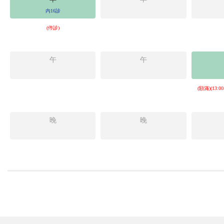
內16診
(停診)
午
午
(額滿)(13
晚
晚