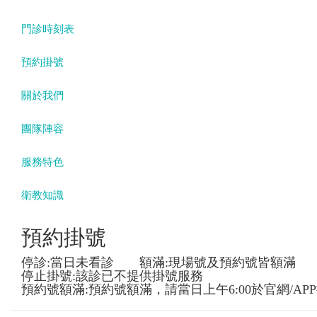
門診時刻表
預約掛號
關於我們
團隊陣容
服務特色
衛教知識
預約掛號
停診:當日未看診 額滿:現場號及預約號皆額滿
停止掛號:該診已不提供掛號服務
預約號額滿:預約號額滿，請當日上午6:00於官網/AP